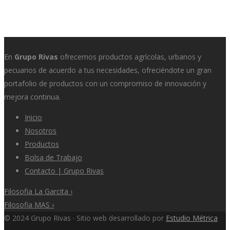
En
Grupo Rivas
ofrecemos productos agrícolas, urbanos y
pecuarios de acuerdo a tus necesidades, ofreciéndote un gran
portafolio de productos con un compromiso de innovación y
mejora continua.
Inicio
Nosotros
Productos
Bolsa de Trabajo
Contacto | Grupo Rivas
Filosofia La Garcita
›
Filosofia MAS
›
© 2024 Grupo Rivas · Sitio web desarrollado por
Estudio Métrica