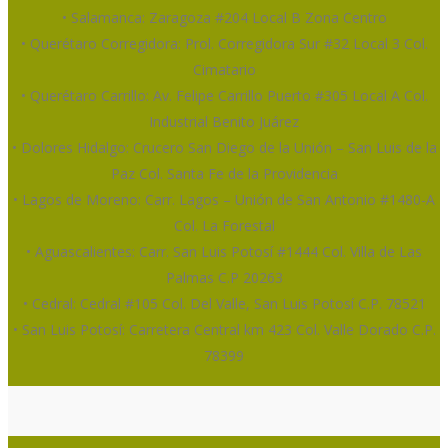
• Salamanca: Zaragoza #204 Local B Zona Centro
• Querétaro Corregidora: Prol. Corregidora Sur #32 Local 3 Col.
Cimatario
• Querétaro Carrillo: Av. Felipe Carrillo Puerto #305 Local A Col.
Industrial Benito Juárez
• Dolores Hidalgo: Crucero San Diego de la Unión – San Luis de la
Paz Col. Santa Fe de la Providencia
• Lagos de Moreno: Carr. Lagos – Unión de San Antonio #1480-A
Col. La Forestal
• Aguascalientes: Carr. San Luis Potosí #1444 Col. Villa de Las
Palmas C.P 20263
• Cedral: Cedral #105 Col. Del Valle, San Luis Potosí C.P. 78521
• San Luis Potosí: Carretera Central km 423 Col. Valle Dorado C.P.
78399