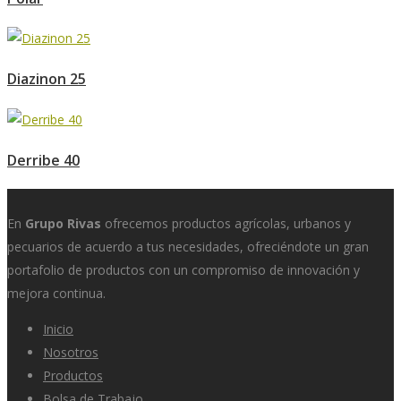
Diazinon 25
Derribe 40
En
Grupo Rivas
ofrecemos productos agrícolas, urbanos y
pecuarios de acuerdo a tus necesidades, ofreciéndote un gran
portafolio de productos con un compromiso de innovación y
mejora continua.
Inicio
Nosotros
Productos
Bolsa de Trabajo