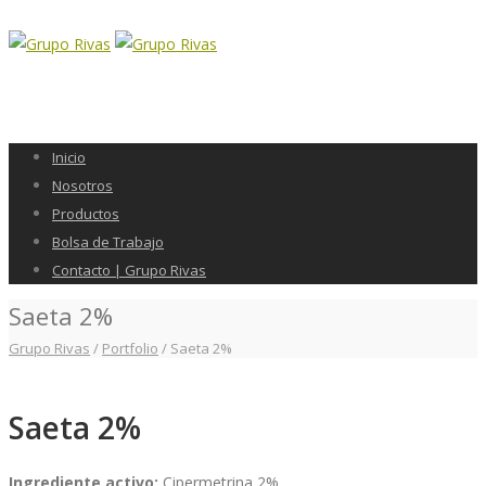
Inicio
Nosotros
Productos
Bolsa de Trabajo
Contacto | Grupo Rivas
Saeta 2%
Grupo Rivas
/
Portfolio
/
Saeta 2%
Saeta 2%
Ingrediente activo:
Cipermetrina 2%