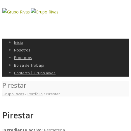
Inicio
Nosotros
Productos
Bolsa de Trabajo
Contacto | Grupo Rivas
Pirestar
Grupo Rivas
/
Portfolio
/
Pirestar
Pirestar
Ingrediente activo:
Permetrina