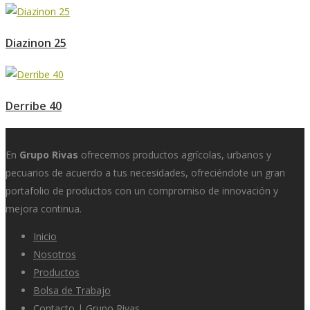
Diazinon 25
Derribe 40
En
Grupo Rivas
ofrecemos productos agrícolas, urbanos y
pecuarios de acuerdo a tus necesidades, ofreciéndote un gran
portafolio de productos con un compromiso de innovación y
mejora continua.
Inicio
Nosotros
Productos
Bolsa de Trabajo
Contacto | Grupo Rivas