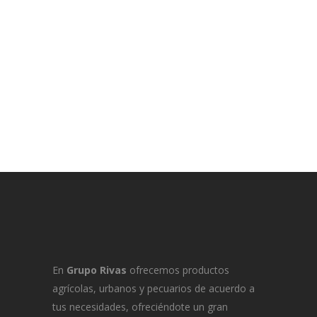
En
Grupo Rivas
ofrecemos productos
agrícolas, urbanos y pecuarios de acuerdo a
tus necesidades, ofreciéndote un gran