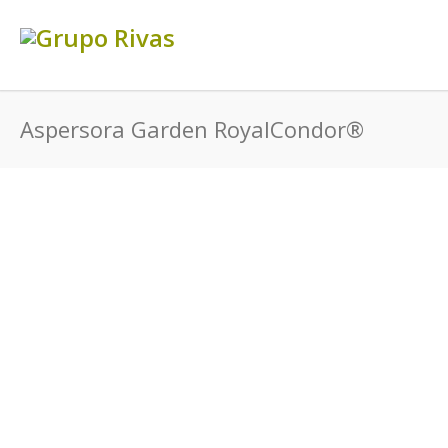
Aspersora Garden RoyalCondor®