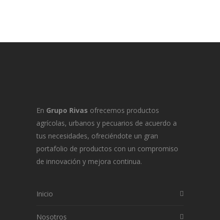
En
Grupo Rivas
ofrecemos productos
agrícolas, urbanos y pecuarios de acuerdo a
tus necesidades, ofreciéndote un gran
portafolio de productos con un compromiso
de innovación y mejora continua.
Inicio
Nosotros