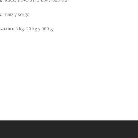
o:
RSCO-INAC-0115-0547-005-3.0
s:
maíz y sorgo
ación:
5 kg, 20 kg y 500 gr