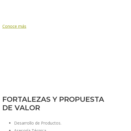
disposición nuestra asesoría técnica, y todo
nuestro equipo de ingenieros expertos.
Conoce más
FORTALEZAS Y PROPUESTA
DE VALOR
Desarrollo de Productos.
Asesoría Técnica.