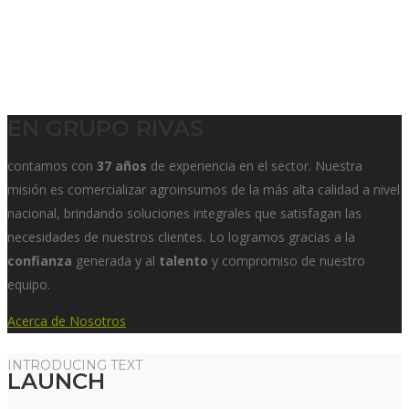
EN GRUPO RIVAS
contamos con
37 años
de experiencia en el sector. Nuestra
misión es comercializar agroinsumos de la más alta calidad a nivel
nacional, brindando soluciones integrales que satisfagan las
necesidades de nuestros clientes. Lo logramos gracias a la
confianza
generada y al
talento
y compromiso de nuestro
equipo.
Acerca de Nosotros
INTRODUCING TEXT
LAUNCH