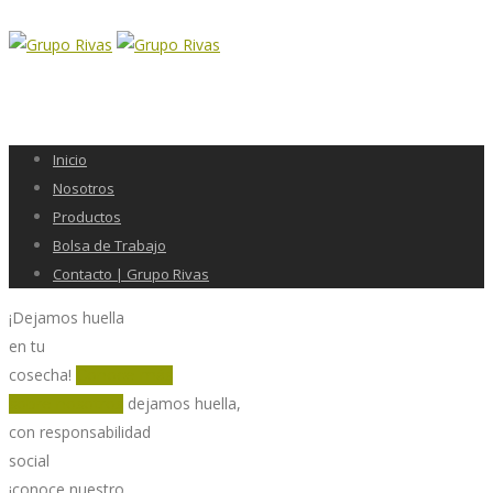
Inicio
Nosotros
Productos
Bolsa de Trabajo
Contacto | Grupo Rivas
¡Dejamos huella
en tu
cosecha!
Conoce más
dejamos huella,
sobre nosotros
con responsabilidad
social
¡conoce nuestro